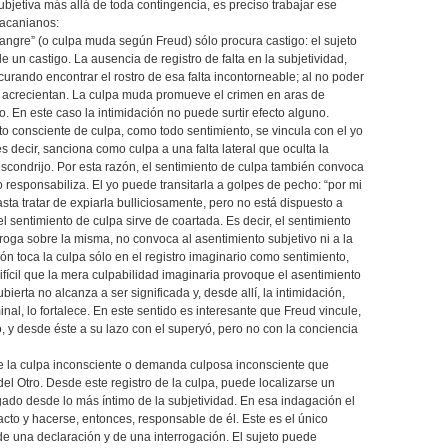
ubjetiva más allá de toda contingencia, es preciso trabajar ese
lacanianos:
e sangre” (o culpa muda según Freud) sólo procura castigo: el sujeto
 un castigo. La ausencia de registro de falta en la subjetividad,
curando encontrar el rostro de esa falta incontorneable; al no poder
se acrecientan. La culpa muda promueve el crimen en aras de
o. En este caso la intimidación no puede surtir efecto alguno.
nto consciente de culpa, como todo sentimiento, se vincula con el yo
es decir, sanciona como culpa a una falta lateral que oculta la
escondrijo. Por esta razón, el sentimiento de culpa también convoca
o responsabiliza. El yo puede transitarla a golpes de pecho: “por mi
sta tratar de expiarla bulliciosamente, pero no está dispuesto a
 el sentimiento de culpa sirve de coartada. Es decir, el sentimiento
rroga sobre la misma, no convoca al asentimiento subjetivo ni a la
ción toca la culpa sólo en el registro imaginario como sentimiento,
ifícil que la mera culpabilidad imaginaria provoque el asentimiento
ubierta no alcanza a ser significada y, desde allí, la intimidación,
nal, lo fortalece. En este sentido es interesante que Freud vincule,
o, y desde éste a su lazo con el superyó, pero no con la conciencia
rse la culpa inconsciente o demanda culposa inconsciente que
 del Otro. Desde este registro de la culpa, puede localizarse un
ogado desde lo más íntimo de la subjetividad. En esa indagación el
acto y hacerse, entonces, responsable de él. Este es el único
e una declaración y de una interrogación. El sujeto puede