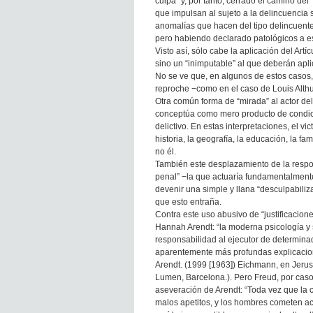
culpa” y, por tanto, cerrado el camino d
que impulsan al sujeto a la delincuencia
anomalías que hacen del tipo delincuente
pero habiendo declarado patológicos a es
Visto así, sólo cabe la aplicación del Artíc
sino un “inimputable” al que deberán apl
No se ve que, en algunos de estos casos, 
reproche −como en el caso de Louis Alth
Otra común forma de “mirada” al actor del
conceptúa como mero producto de condicio
delictivo. En estas interpretaciones, el vic
historia, la geografía, la educación, la fam
no él.
También este desplazamiento de la respo
penal” −la que actuaría fundamentalmente 
devenir una simple y llana “desculpabiliz
que esto entraña.
Contra este uso abusivo de “justificacion
Hannah Arendt: “la moderna psicología y s
responsabilidad al ejecutor de determinad
aparentemente más profundas explicacio
Arendt. (1999 [1963]) Eichmann, en Jerus
Lumen, Barcelona.). Pero Freud, por caso,
aseveración de Arendt: “Toda vez que la 
malos apetitos, y los hombres cometen act