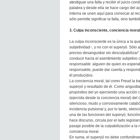
atestiguar una falta y recibir el juicio co
palabra y desde ella se hace cargo del ac
interna se unen aquí para convocar al reco
sólo permite significar la falta, sino tamb
3. Culpa inconsciente, conciencia moral
La culpa inconsciente es la única a la qu
subjetividad−, y no con el superyó. Sólo 
preciso desangustiar sin desculpabilizar
conducir hacia el asentimiento subjetivo c
responsable
: alguien de quien es esper
responsable, puede dar cuenta y responder
él producidos.
La conciencia moral, tal como Freud la t
superyó y resultado de él. Como angustia
propósitos del yo ejerciendo una acción c
(ejercida desde la conciencia moral) del
silencioso, mudo y corrosivamente catabó
incidencia pulsional y, por lo tanto, sile
una de las funciones del superyó, función
hace discurso, circula por el lado legisl
pasaje posible de la culpabilización a la
conciencia moral.
En suma, el superyó no debe confundirse