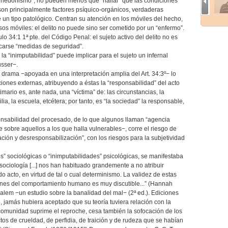
el “hedonismo”, no pueden menos que “hallar” que las condiciones
 son principalmente factores psíquico-orgánicos, verdaderas
 un tipo patológico. Centran su atención en los móviles del hecho,
os móviles: el delito no puede sino ser cometido por un “enfermo”.
ulo 34:1 1ª pte. del Código Penal: el sujeto activo del delito no es
icarse “medidas de seguridad”.
la “inimputabilidad” puede implicar para el sujeto un infernal
usser−.
 drama −apoyada en una interpretación amplia del Art. 34:3º− lo
nes externas, atribuyendo a éstas la “responsabilidad” del acto
timario es, ante nada, una “víctima” de: las circunstancias, la
ilia, la escuela, etcétera; por tanto, es “la sociedad” la responsable,
nsabilidad del procesado, de lo que algunos llaman “agencia
sobre aquellos a los que halla vulnerables−, corre el riesgo de
ación y desresponsabilización”, con los riesgos para la subjetividad
es” sociológicas o “inimputabilidades” psicológicas, se manifestaba
ociología [...] nos han habituado grandemente a no atribuir
o acto, en virtud de tal o cual determinismo. La validez de estas
nes del comportamiento humano es muy discutible...” (Hannah
alem −un estudio sobre la banalidad del mal− (2ª ed.). Ediciones
 jamás hubiera aceptado que su teoría tuviera relación con la
comunidad suprime el reproche, cesa también la sofocación de los
os de crueldad, de perfidia, de traición y de rudeza que se habían