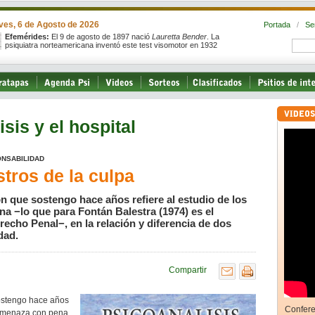
ves, 6 de Agosto de 2026
Portada
/
Se
Efemérides:
El 9 de agosto de 1897 nació
Lauretta Bender
. La
psiquiatra norteamericana inventó este test visomotor en 1932
isis y el hospital
ONSABILIDAD
stros de la culpa
ón que sostengo hace años refiere al estudio de los
na −lo que para Fontán Balestra (1974) es el
echo Penal−, en la relación y diferencia de dos
dad.
Compartir
sostengo hace años
Confere
y amenaza con pena