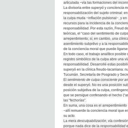
articulada −vía las formaciones del incon
La divisoria entre
superyó
y
conciencia m
responsabilización del sujeto criminal: e
la culpa muda −inflación pulsional−, y en
recursos para la incidencia de la concienc
responsabilidad. Por esta razón, Freud de
teóricas, el “caso del sentimiento de culp
arrepentimiento; sí, en cambio, una clínic
asentimiento subjetivo y a la responsabili
de la conciencia moral que puede ligarse 
En todo caso, el trabajo analítico posible
registro simbólico de la culpa abre una v
responsabilidad. Desarrollé estas posibil
superyó en la clínica freudo-lacaniana: n
Tucumán. Secretaría de Posgrado y Secre
El
sentimiento de culpa consciente por ar
desde el superyó. No es una posición subj
posición subjetiva de la culpa, contingen
que se persigue confesando el hecho (“arr
las “fechorías”.
En suma, una cosa es el arrepentimiento −
−allí remuerde la conciencia moral que en
su acto.
La mera
desculpabilización
, vía confesió
porque nada dice de la
responsabilidad
e