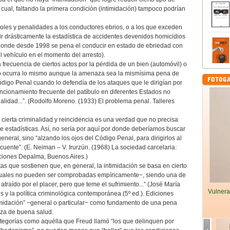
o cual, faltando la primera condición (intimidación) tampoco podrían
oles y penalidades a los conductores ebrios, o a los que exceden
ir drásticamente la estadística de accidentes devenidos homicidios
donde desde 1998 se pena el conducir en estado de ebriedad con
l vehículo en el momento del arresto).
frecuencia de ciertos actos por la pérdida de un bien (automóvil) o
 no ocurra lo mismo aunque la amenaza sea la mismísima pena de
ódigo Penal cuando lo defendía de los ataques que le dirigían por
uncionamiento frecuente del patíbulo en diferentes Estados no
inalidad...”. (Rodolfo Moreno. (1933) El problema penal. Talleres
ierta criminalidad y reincidencia es una verdad que no precisa
e estadísticas. Así, no sería por aquí por donde deberíamos buscar
neral, sino “alzando los ojos del Código Penal, para dirigirlos al
cuente”. (E. Neiman – V. Irurzún. (1968) La sociedad carcelaria:
iciones Depalma, Buenos Aires.)
as que sostienen que, en general, la intimidación se basa en cierto
 cuales no pueden ser comprobadas empíricamente−, siendo una de
atraído por el placer, pero que teme el sufrimiento...” (José María
Vulnera
 y la política criminológica contemporánea (5º ed.). Ediciones
ntimidación” −general o particular− como fundamento de una pena
goza de buena salud.
tegorías como aquélla que Freud llamó “los que delinquen por