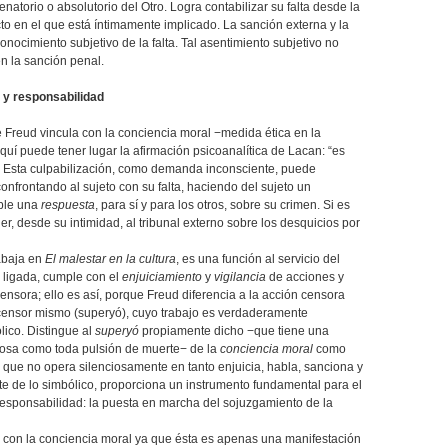
ndenatorio o absolutorio del Otro. Logra contabilizar su falta desde la
to en el que está íntimamente implicado. La sanción externa y la
nocimiento subjetivo de la falta. Tal asentimiento subjetivo no
ién la sanción penal.
 y responsabilidad
e Freud vincula con la conciencia moral −medida ética en la
aquí puede tener lugar la afirmación psicoanalítica de Lacan: “es
”. Esta culpabilización, como demanda inconsciente, puede
onfrontando al sujeto con su falta, haciendo del sujeto un
able una
respuesta
, para sí y para los otros, sobre su crimen. Si es
, desde su intimidad, al tribunal externo sobre los desquicios por
rabaja en
El malestar en la cultura
, es una función al servicio del
 ligada, cumple con el
enjuiciamiento
y
vigilancia
de acciones y
ensora; ello es así, porque Freud diferencia a la acción censora
 censor mismo (superyó), cuyo trabajo es verdaderamente
lico. Distingue al
superyó
propiamente dicho −que tiene una
nciosa como toda pulsión de muerte− de la
conciencia moral
como
 que no opera silenciosamente en tanto enjuicia, habla, sanciona y
ante de lo simbólico, proporciona un instrumento fundamental para el
 responsabilidad: la puesta en marcha del sojuzgamiento de la
 con la conciencia moral ya que ésta es apenas una manifestación