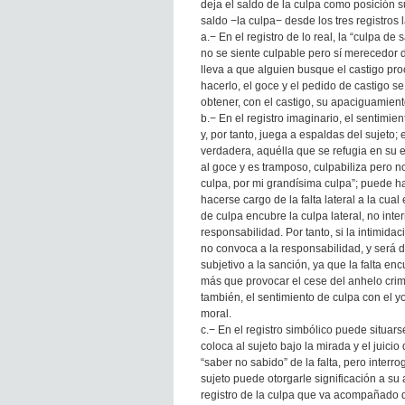
deja el saldo de la culpa como posición s
saldo −la culpa− desde los tres registros 
a.− En el registro de lo real, la “culpa d
no se siente culpable pero sí merecedor de
lleva a que alguien busque el castigo pro
hacerlo, el goce y el pedido de castigo 
obtener, con el castigo, su apaciguamient
b.− En el registro imaginario, el sentimie
y, por tanto, juega a espaldas del sujeto; 
verdadera, aquélla que se refugia en su 
al goce y es tramposo, culpabiliza pero n
culpa, por mi grandísima culpa”; puede ha
hacerse cargo de la falta lateral a la cual
de culpa encubre la culpa lateral, no inte
responsabilidad. Por tanto, si la intimida
no convoca a la responsabilidad, y será d
subjetivo a la sanción, ya que la falta enc
más que provocar el cese del anhelo crimi
también, el sentimiento de culpa con el y
moral.
c.− En el registro simbólico puede situa
coloca al sujeto bajo la mirada y el juicio
“saber no sabido” de la falta, pero interr
sujeto puede otorgarle significación a su 
registro de la culpa que va acompañado d