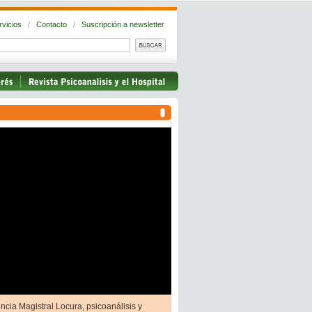
rvicios
/
Contacto
/
Suscripción a newsletter
ncia Magistral Locura, psicoanálisis y