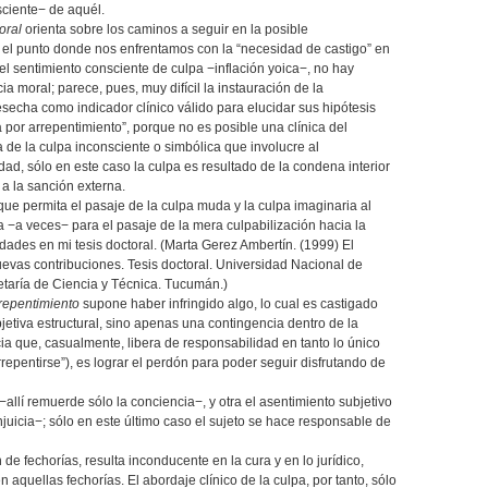
sciente− de aquél.
oral
orienta sobre los caminos a seguir en la posible
n el punto donde nos enfrentamos con la “necesidad de castigo” en
 el sentimiento consciente de culpa −inflación yoica−, no hay
ia moral; parece, pues, muy difícil la instauración de la
secha como indicador clínico válido para elucidar sus hipótesis
a por arrepentimiento”, porque no es posible una clínica del
a de la culpa inconsciente o simbólica que involucre al
dad, sólo en este caso la culpa es resultado de la condena interior
a la sanción externa.
 que permita el pasaje de la culpa muda y la culpa imaginaria al
ía −a veces− para el pasaje de la mera culpabilización hacia la
idades en mi tesis doctoral. (Marta Gerez Ambertín. (1999) El
uevas contribuciones. Tesis doctoral. Universidad Nacional de
taría de Ciencia y Técnica. Tucumán.)
repentimiento
supone haber infringido algo, lo cual es castigado
etiva estructural, sino apenas una contingencia dentro de la
cia que, casualmente, libera de responsabilidad en tanto lo único
epentirse”), es lograr el perdón para poder seguir disfrutando de
allí remuerde sólo la conciencia−, y otra el asentimiento subjetivo
juicia−; sólo en este último caso el sujeto se hace responsable de
n de fechorías, resulta inconducente en la cura y en lo jurídico,
n aquellas fechorías. El abordaje clínico de la culpa, por tanto, sólo