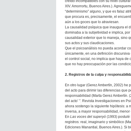
creído incompatibles con su nivel cultura
XIV. Amorrortu, Buenos Aires.). Agreguem
“determinismo” alguno, y que es falaz atri
que procura es, precisamente, el encuentr
aún a los goces que lo atraviesan.
La causalidad psíquica que inaugura el d
dominaba a la subjetividad e implica, por 
causalidad exterior que lo maneja, sino q
sus actos y sus claudicaciones.
Que el psicoanálisis no pueda acordar con 
únicamente, en una definición discursiva d
el control social, no implica que haya de
que no hay preocupación por las condicio
2. Registros de la culpa y responsabilid
En otro lugar (Gerez Ambertín, 2002) he p
del acto para dirimir las diferencias que 
responsabilidad (Marta Gerez Ambertín. (20
del acto’ ”. Revista Investigaciones en P
ahora sostengo la siguiente hipótesis: a 
inversa, a mayor responsabilidad, menor 
En
Las voces del superyó
(1993) postulé 
registros: real, imaginario y simbólico (
Ediciones Manantial, Buenos Aires.). Si bi