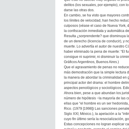
delitos (los sexuales, por ejemplo), con l
darse las otras dos.
En cambio, se ha visto que mayores contr
los límites de velocidad, han hecho reduc
culposos (véase el caso de Nueva York, 
la confiscación inmediata y automática de
Resulta ¿sorprendente? que disminuya la 
de un derecho (licencia de conducir), y
muerte. Lo advertía el autor de nuestro C
haber eliminado la pena de muerte: “El f
consigue ni suprimir, ni disminuir la crim
Gráficos Argentinos, Buenos Aires.)
Que el agravamiento de penas no reduce c
más demostración que la simple lectura d
la manera de abordar la criminalidad en ge
principal actor del drama: el hombre delin
aspectos penológicos y sociológicos. Ed
Ahora bien, pese a que abundan los jurist
número de hipótesis −la mayoría de las
ellas que “el hombre es un ser hedonista, 
Rico. (1979 [1998]) Las sanciones penales
Siglo XXI; México.), la apelación a la “i
cuyo fin último sería la resocialización, 
Estas concepciones no logran explicar ca