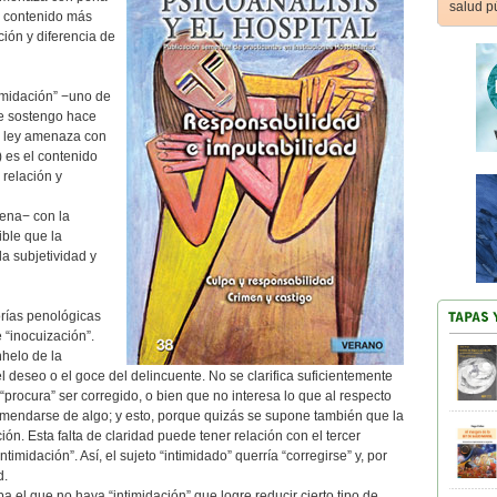
salud p
l contenido más
ción y diferencia de
timidación” −uno de
ue sostengo hace
la ley amenaza con
 es el contenido
 relación y
pena− con la
ible que la
a subjetividad y
orías penológicas
 “inocuización”.
helo de la
 deseo o el goce del delincuente. No se clarifica suficientemente
“procura” ser corregido, o bien que no interesa lo que al respecto
mendarse de algo; y esto, porque quizás se supone también que la
ón. Esta falta de claridad puede tener relación con el tercer
timidación”. Así, el sujeto “intimidado” querría “corregirse” y, por
d.
el que no haya “intimidación” que logre reducir cierto tipo de