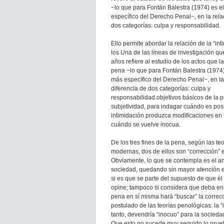
−lo que para Fontán Balestra (1974) es e
específico del Derecho Penal−, en la rela
dos categorías: culpa y responsabilidad.
Ello permite abordar la relación de la “in
los Una de las líneas de investigación q
años refiere al estudio de los actos que 
pena −lo que para Fontán Balestra (1974)
más específico del Derecho Penal−, en la
diferencia de dos categorías: culpa y
responsabilidad.objetivos básicos de la 
subjetividad, para indagar cuándo es pos
intimidación produzca modificaciones en l
cuándo se vuelve inocua.
De los tres fines de la pena, según las te
modernas, dos de ellos son “corrección” e
Obviamente, lo que se contempla es el an
sociedad, quedando sin mayor atención el
si es que se parte del supuesto de que él 
opine; tampoco si considera que deba en
pena en sí misma hará “buscar” la correcci
postulado de las teorías penológicas: la “in
tanto, devendría “inocuo” para la socieda
Que esto no sucede muy seguido lo prueba 