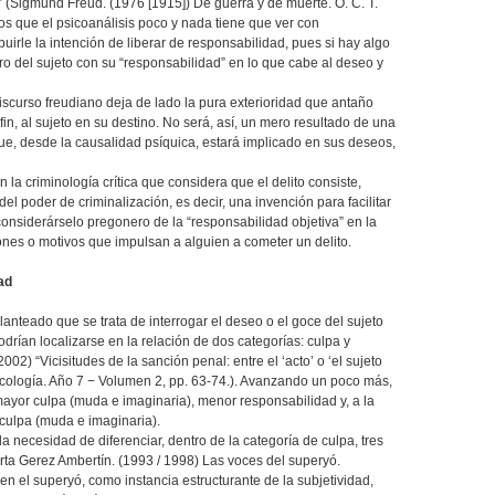
l” (Sigmund Freud. (1976 [1915]) De guerra y de muerte. O. C. T.
os que el psicoanálisis poco y nada tiene que ver con
buirle la intención de liberar de responsabilidad, pues si hay algo
o del sujeto con su “responsabilidad” en lo que cabe al deseo y
iscurso freudiano deja de lado la pura exterioridad que antaño
fin, al sujeto en su destino. No será, así, un mero resultado de una
ue, desde la causalidad psíquica, estará implicado en sus deseos,
la criminología crítica que considera que el delito consiste,
el poder de criminalización, es decir, una invención para facilitar
 considerárselo pregonero de la “responsabilidad objetiva” en la
nes o motivos que impulsan a alguien a cometer un delito.
ad
lanteado que se trata de interrogar el deseo o el goce del sujeto
podrían localizarse en la relación de dos categorías: culpa y
02) “Vicisitudes de la sanción penal: entre el ‘acto’ o ‘el sujeto
sicología. Año 7 − Volumen 2, pp. 63-74.). Avanzando un poco más,
mayor culpa (muda e imaginaria), menor responsabilidad y, a la
culpa (muda e imaginaria).
la necesidad de diferenciar, dentro de la categoría de culpa, tres
Marta Gerez Ambertín. (1993 / 1998) Las voces del superyó.
en el superyó, como instancia estructurante de la subjetividad,