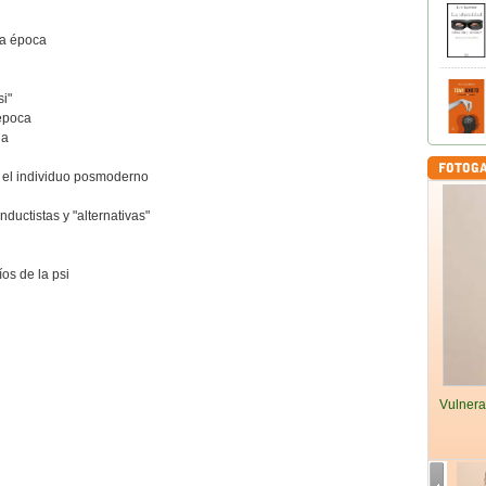
ra época
si"
 época
da
a el individuo posmoderno
nductistas y "alternativas"
os de la psi
Vulnera