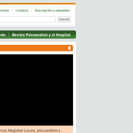
rvicios
/
Contacto
/
Suscripción a newsletter
ncia Magistral Locura, psicoanálisis y