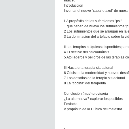
Indice:
​Introducción
Inventar el nuevo "caballo azul" de nuest
I. A propósito de los sufrimientos "psi"
1 que tienen de nuevo los sufrimientos "p
2 Los sufrimientos que se arraigan en la
3 La dominación del artefacto sobre la vi
II Las terapias psíquicas disponibles par
4 El declive del psicoanálisis
5 Atolladeros y peligros de las terapias co
III Hacia una terapia situacional
6 Crisis de la modernidad y nuevos desafí
7 Los desafíos de la terapia situacional
8 La "cocina" del terapeuta
Conclusión (muy) provisoria
¿La alternativa? explorar los posibles
Posfacio
A propósito de la Clínica del malestar