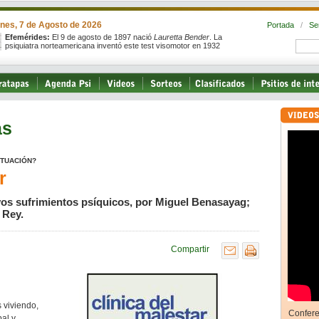
rnes, 7 de Agosto de 2026
Portada
/
Se
Efemérides:
El 9 de agosto de 1897 nació
Lauretta Bender
. La
psiquiatra norteamericana inventó este test visomotor en 1932
as
SITUACIÓN?
r
evos sufrimientos psíquicos, por Miguel Benasayag;
 Rey.
Compartir
 viviendo,
Confere
al y,