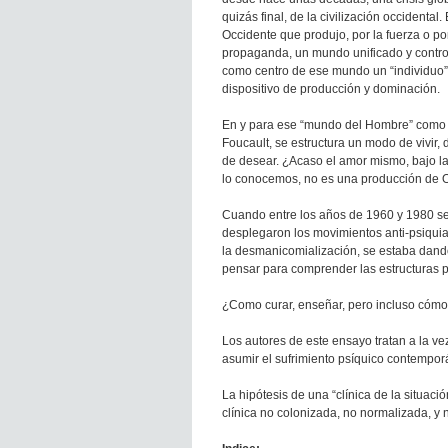
quizás final, de la civilización occidental.
Occidente que produjo, por la fuerza o por
propaganda, un mundo unificado y contro
como centro de ese mundo un “individuo”
dispositivo de producción y dominación.
En y para ese “mundo del Hombre” com
Foucault, se estructura un modo de vivir, d
de desear. ¿Acaso el amor mismo, bajo l
lo conocemos, no es una producción de 
Cuando entre los años de 1960 y 1980 s
desplegaron los movimientos anti-psiquiat
la desmanicomialización, se estaba dand
pensar para comprender las estructuras p
¿Como curar, enseñar, pero incluso cómo
Los autores de este ensayo tratan a la v
asumir el sufrimiento psíquico contempo
La hipótesis de una “clínica de la situaci
clínica no colonizada, no normalizada, y 