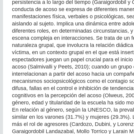
persistencia a lo largo del tiempo (Garaigordobil y
conducta de acoso se expresa de diferentes maner
manifestaciones física, verbales o psicológicas, s
aislando al sujeto. Implica una dinámica entre ad
diferentes roles, en determinadas circunstancias, 
escena compleja en interacciones. Se trata de un
naturaleza grupal, que involucra la relación diádica 
víctima, en un contexto grupal en el que está insert
espectadores juegan un papel crucial para el inicio
acoso (Salmivalli y Peets, 2010); cuando un grupo
interrelacionan a partir del acoso hacia un compañ
mecanismos sociopsicológicos como el contagio soc
difusa, fallas en el control e inhibición de tendenc
cognitivos en la percepción del acoso (Olweus, 200
género, edad y titularidad de la escuela ha sido mo
En relación al género, según la UNESCO, la prevale
similar en los varones (31.7%) y mujeres (29.3%)
más el rol de agresores (Cardozo, Dubini, y Lorenz
Garaigordobil Landazabal, Mollo Torrico y Larain 