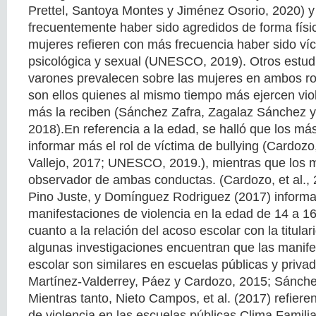
Prettel, Santoya Montes y Jiménez Osorio, 2020) 
frecuentemente haber sido agredidos de forma físi
mujeres refieren con más frecuencia haber sido ví
psicológica y sexual (UNESCO, 2019). Otros estud
varones prevalecen sobre las mujeres en ambos rol
son ellos quienes al mismo tiempo más ejercen vio
más la reciben (Sánchez Zafra, Zagalaz Sánchez 
2018).En referencia a la edad, se halló que los má
informar más el rol de víctima de bullying (Cardozo,
Vallejo, 2017; UNESCO, 2019.), mientras que los m
observador de ambas conductas. (Cardozo, et al.,
Pino Juste, y Domínguez Rodriguez (2017) inform
manifestaciones de violencia en la edad de 14 a 1
cuanto a la relación del acoso escolar con la titular
algunas investigaciones encuentran que las manif
escolar son similares en escuelas públicas y privad
Martínez-Valderrey, Páez y Cardozo, 2015; Sánchez 
Mientras tanto, Nieto Campos, et al. (2017) refier
de violencia en las escuelas públicas.Clima Familiar