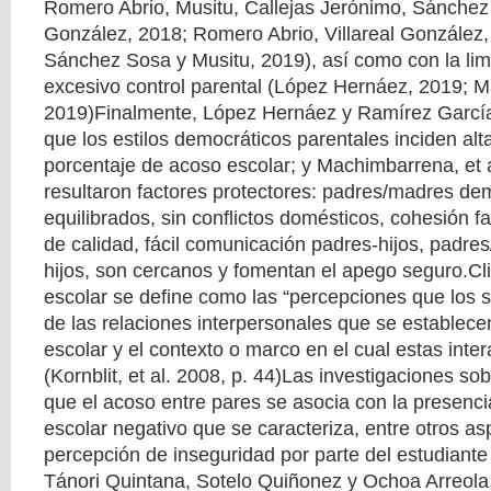
Romero Abrio, Musitu, Callejas Jerónimo, Sánchez 
González, 2018; Romero Abrio, Villareal González,
Sánchez Sosa y Musitu, 2019), así como con la li
excesivo control parental (López Hernáez, 2019; Ma
2019)Finalmente, López Hernáez y Ramírez Garcí
que los estilos democráticos parentales inciden alt
porcentaje de acoso escolar; y Machimbarrena, et a
resultaron factores protectores: padres/madres de
equilibrados, sin conflictos domésticos, cohesión fa
de calidad, fácil comunicación padres-hijos, padr
hijos, son cercanos y fomentan el apego seguro.Cl
escolar se define como las “percepciones que los s
de las relaciones interpersonales que se establece
escolar y el contexto o marco en el cual estas inte
(Kornblit, et al. 2008, p. 44)Las investigaciones sob
que el acoso entre pares se asocia con la presenc
escolar negativo que se caracteriza, entre otros as
percepción de inseguridad por parte del estudiante
Tánori Quintana, Sotelo Quiñonez y Ochoa Arreola,