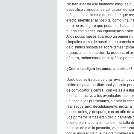
No había hasta ese momento ninguna que t
específico y singular de aplicación del p
refleja en la asimetría del nombre que rec
efecto, identificar al hospital como una i
pero no es seguro que podamos hablar de “
pueda establecer una equivalencia entr
A los pocos meses apareció un primer n
simpática cama de hospital que parecía m
de distintos hospitales sobre temas típica
urgencia, la medicación, la psicosis, el as
número, rudimentario en lo gráfico pero 
¿Cómo se eligen los temas a publicar?
Dado que se trataba de una revista nueva,
sólido respaldo institucional y escrita p
de convocatoria central, con vistas a est
resultar atractivo a los eventuales lectore
un poco a los practicantes, alentar la esc
realizados sino, decididamente, incitar a 
meses antes, y, después, con un año de a
Los primeros temas eran decididamente de 
el dinero en la cura o, más bien, la falta 
hospital de día, la pasantía, vale decir,
con el ingreso de nuevos practicantes a la