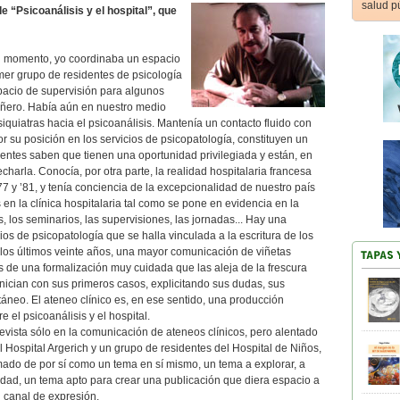
salud p
e “Psicoanálisis y el hospital”, que
l momento, yo coordinaba un espacio
imer grupo de residentes de psicología
spacio de supervisión para algunos
Piñero. Había aún en nuestro medio
quiatras hacia el psicoanálisis. Mantenía un contacto fluido con
 su posición en los servicios de psicopatología, constituyen un
dentes saben que tienen una oportunidad privilegiada y están, en
harla. Conocía, por otra parte, la realidad hospitalaria francesa
77 y ’81, y tenía conciencia de la excepcionalidad de nuestro país
s en la clínica hospitalaria tal como se pone en evidencia en la
, los seminarios, las supervisiones, las jornadas... Hay una
ios de psicopatología que se halla vinculada a la escritura de los
n los últimos veinte años, una mayor comunicación de viñetas
as de una formalización muy cuidada que las aleja de la frescura
nician con sus primeros casos, explicitando sus dudas, sus
áneo. El ateneo clínico es, en ese sentido, una producción
re el psicoanálisis y el hospital.
evista sólo en la comunicación de ateneos clínicos, pero alentado
Hospital Argerich y un grupo de residentes del Hospital de Niños,
ado de por sí como un tema en sí mismo, un tema a explorar, a
lidad, un tema apto para crear una publicación que diera espacio a
 canal de expresión.