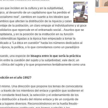
 que inciden en la cultura y en la subjetividad,
ico, al desarrollo de un capitalismo que ha perdido el
ocialismo real”, cambios en cuanto a los ideales que
mbios que afectan la distribución de la riqueza y calan
ntaje de la población, un claro empuje al individualismo y al goce
solidarios que repercute en el entramado social... Asuntos que se
pitalaria, y en la posición de la institución en su función
 problemáticas ligadas a la época han empezado a tomar la
edicado a
“La ética en cuestión”
hasta los números dedicados al
e época, la política, o lo que connotamos como un paradójico
opuesto, una especie de
bisagra entre lo que sería la práctica
ón entre la cuestión del sujeto y la subjetividad, vale decir, un
clínica del sujeto y lo que proponemos tentativamente como una
dición en el año 1992?
el mismo. Una dirección que propone los temas de convocatoria
 a través de los miembros del enlace y gestión que sostienen el
n constante feed-back, la selección y el ordenamiento de los
 distribución a través del mismo enlace y de un conjunto de
vista a lugares diversos. Reconociéndonos en la huella freudo-