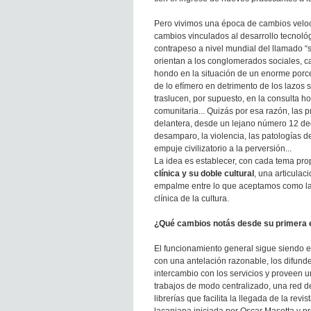
Pero vivimos una época de cambios veloces
cambios vinculados al desarrollo tecnológ
contrapeso a nivel mundial del llamado “s
orientan a los conglomerados sociales, ca
hondo en la situación de un enorme porce
de lo efímero en detrimento de los lazos 
traslucen, por supuesto, en la consulta hos
comunitaria... Quizás por esa razón, las
delantera, desde un lejano número 12 d
desamparo, la violencia, las patologías d
empuje civilizatorio a la perversión...
La idea es establecer, con cada tema pr
clínica y su doble cultural
, una articulaci
empalme entre lo que aceptamos como la 
clínica de la cultura.
¿Qué cambios notás desde su primera e
El funcionamiento general sigue siendo 
con una antelación razonable, los difunde
intercambio con los servicios y proveen u
trabajos de modo centralizado, una red de
librerías que facilita la llegada de la re