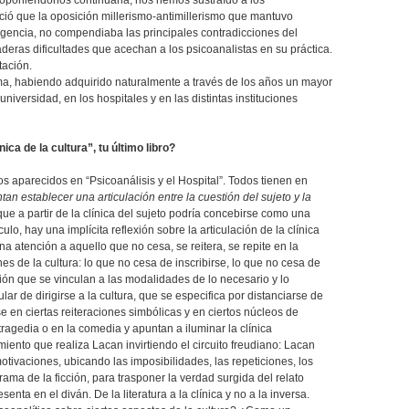
roponiéndonos continuarla, nos hemos sustraído a los
ió que la oposición millerismo-antimillerismo que mantuvo
igencia, no compendiaba las principales contradicciones del
aderas dificultades que acechan a los psicoanalistas en su práctica.
tación.
sma, habiendo adquirido naturalmente a través de los años un mayor
iversidad, en los hospitales y en las distintas instituciones
ca de la cultura”, tu último libro?
os aparecidos en “Psicoanálisis y el Hospital”. Todos tienen en
ntan establecer una articulación entre la cuestión del sujeto y la
ue a partir de la clínica del sujeto podría concebirse como una
culo, hay una implícita reflexión sobre la articulación de la clínica
una atención a aquello que no cesa, se reitera, se repite en la
es de la cultura: lo que no cesa de inscribirse, lo que no cesa de
ición que se vinculan a las modalidades de lo necesario y lo
ar de dirigirse a la cultura, que se especifica por distanciarse de
 en ciertas reiteraciones simbólicas y en ciertos núcleos de
tragedia o en la comedia y apuntan a iluminar la clínica
miento que realiza Lacan invirtiendo el circuito freudiano: Lacan
motivaciones, ubicando las imposibilidades, las repeticiones, los
rama de la ficción, para trasponer la verdad surgida del relato
esenta en el diván. De la literatura a la clínica y no a la inversa.