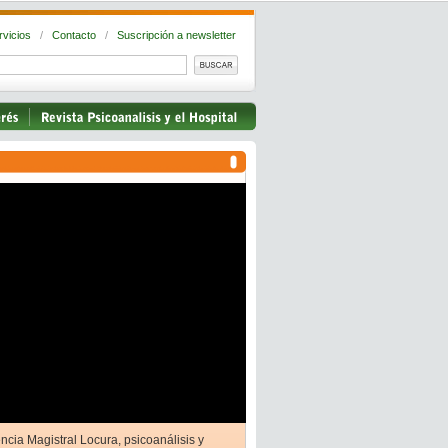
rvicios
/
Contacto
/
Suscripción a newsletter
ncia Magistral Locura, psicoanálisis y