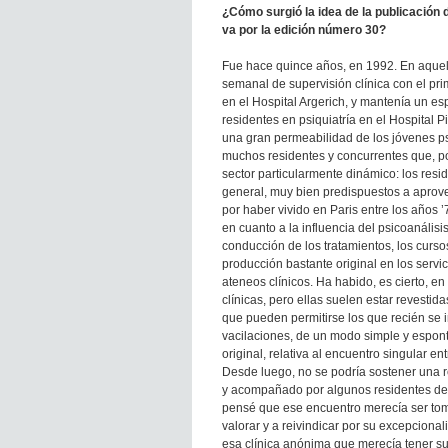
¿Cómo surgió la idea de la publicación d
va por la edición número 30?
Fue hace quince años, en 1992. En aque
semanal de supervisión clínica con el pr
en el Hospital Argerich, y mantenía un e
residentes en psiquiatría en el Hospital 
una gran permeabilidad de los jóvenes psi
muchos residentes y concurrentes que, por
sector particularmente dinámico: los resi
general, muy bien predispuestos a aprovec
por haber vivido en Paris entre los años ’
en cuanto a la influencia del psicoanálisi
conducción de los tratamientos, los cursos
producción bastante original en los servic
ateneos clínicos. Ha habido, es cierto, e
clínicas, pero ellas suelen estar revestid
que pueden permitirse los que recién se i
vacilaciones, de un modo simple y espont
original, relativa al encuentro singular ent
Desde luego, no se podría sostener una r
y acompañado por algunos residentes del 
pensé que ese encuentro merecía ser tom
valorar y a reivindicar por su excepciona
esa clínica anónima que merecía tener su