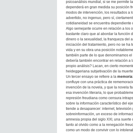
psicoanálisis mundial, si se me permite l
dependerá en gran medida su posición fr
modos de intervención, los resultados a l
advertido, no ingenuo, pero sí, ciertamen
cotidianeidad se encuentra dependiente d
Algo semejante ocurre en relación a los 
bastante claro que al abordar la función 
dinero o la sexualidad, la franqueza del a
iniciación del tratamiento, pero no se h
vida y en su obra una posición notablemen
también parte de lo que denominamos el 
debería también encontrar en relación a l
propio análisis? Lacan, en cierto moment
heideggeriana subjetivación de la muerte
Un tercer ensayo se refiere a la
memoria
confluye con una práctica de rememoraci
invención de la novela, y que la novela f
esa invención literaria, lo que probablem
represión freudiana como censura intraps
sobre la información característico del eje
tiende a desaparecer: internet, televisión 
sobreinformación, un exceso de informac
amnesia propia del siglo XXI, una suerte d
tanto al olvido como a la renegación freu
como un modo de convivir con lo intolera