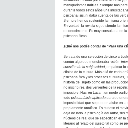
lacaniana iniciada por Oscar Masotta y p
maniqueísmos inútiles. Siempre nos parec
durante todos estos años una inusitada v
psicoanálisis, ni daba cuenta de las verd
Siempre hemos sostenido la misma orien
En verdad, la revista sigue siendo la mi
reconocimiento. Es muy consultada en la un
psicoanalíticas.
¿Qué nos podés contar de “Para una clíni
Se trata de una selección de cinco artícul
común algo que mencionaba recién:
inte
cuestión de la subjetividad
, empalmar lo q
clínica de la cultura. Más allá de cada artí
psicoanalítica y los procesos culturales, 
historia del sujeto como en las produccion
no inscribirse, dos vertientes de la repet
imposible. Hay, en Lacan, un modo particul
todo
psicoanálisis aplicado
para detenerse
imposibilidad que se pueden aislar en la 
propiamente analítica. Es curioso el movi
deja de lado la psicología del autor, sus 
núcleos de real que se especifican en la t
literario al relato del sujeto tal como se pr