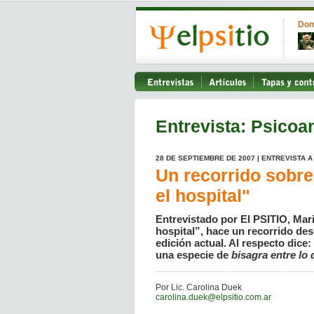
Dom
Entrevista: Psicoan
28 DE SEPTIEMBRE DE 2007 | ENTREVISTA 
Un recorrido sobre 
el hospital"
Entrevistado por El PSITIO, Mario
hospital”, hace un recorrido des
edición actual. Al respecto dice
una especie de
bisagra entre lo 
Por Lic. Carolina Duek
carolina.duek@elpsitio.com.ar