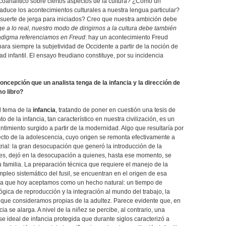
oanalítico sobre ciertos aspectos de la cultura? ¿Como un
aduce los acontecimientos culturales a nuestra lengua particular?
 suerte de jerga para iniciados? Creo que nuestra ambición debe
ige a lo real, nuestro modo de dirigirnos a la cultura debe también
radigma referenciamos en Freud
: hay un acontecimiento Freud
ara siempre la subjetividad de Occidente a partir de la noción de
d infantil. El ensayo freudiano constituye, por su incidencia
oncepción que un analista tenga de la infancia y la dirección de
mo libro?
l tema de la
infancia
, tratando de poner en cuestión una tesis de
to de la infancia, tan característico en nuestra civilización, es un
timiento surgido a partir de la modernidad. Algo que resultaría por
cto de la adolescencia, cuyo origen se remonta efectivamente a
rial: la gran desocupación que generó la introducción de la
ales, dejó en la desocupación a quienes, hasta ese momento, se
 familia. La preparación técnica que requiere el manejo de la
empleo sistemático del fusil, se encuentran en el origen de esa
ia que hoy aceptamos como un hecho natural: un tiempo de
ógica de reproducción y la integración al mundo del trabajo, la
s que consideramos propias de la adultez. Parece evidente que, en
ia se alarga. A nivel de la niñez se percibe, al contrario, una
 ideal de infancia protegida que durante siglos caracterizó a