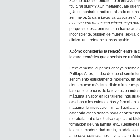
¿Cómo debe ser entendido el ensayo psic
“cultural study”? ¿Un metalenguaje que tr
¿Un comentario erudito realizado en una
ser mayor.
Si para Lacan la clínica se dir
alcanzar esa dimensión clínica, cuyo pa
porque su descubrimiento ha trastocado p
inconsciente, pulsión de muerte, sexualida
clínica, una referencia insoslayable.
¿Cómo considerás la relación entre la c
la cura, temática que escribís en tu últi
Efectivamente, el primer ensayo retoma e
Philippe Ariès, la idea de que el sentimien
sentimiento estrictamente moderno, un sen
cierto mucho más inmediato afirmar respe
las consecuencias de la revolución indust
máquina a vapor en los talleres industri
casaban a los catorce años y formaban su
máquina, la instrucción militar ligada al 
categoría etaria denominada adolescenc
moratoria entre la efectiva capacidad biol
formación de una familia, etc., cuestione
la actual modernidad tardía, la adolescenc
amenaza, constatamos la vacilación de ese