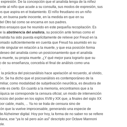
a expresión. De la concepción que el analista tenga de la niñez
ente al niño que acude a su consulta, sus modos de expresión, sus
os que aspira en el tratamiento. El niño freudiano es un niño
te, en buena parte inocente, en la medida en que en su
el Otro tal como se encarna en sus padres.
otros ensayos que he reunido en este pequeña recopilación. Es
de la
abstinencia del analista
, su posición ante temas como el
nalista ha sido puesta explícitamente de relieve por Freud en la
a tomado suficientemente en cuenta que Freud ha asumido en su
te singular en relación a la muerte, y que esa posición forma
deseo del analista como un posicionamiento que el analista
a muerte, su propia muerte. ¿Y qué mejor para lograrlo que su
o de su enseñanza, concebía el final de análisis como una
.
: la práctica del psicoanálisis hace apelación al recuerdo, al olvido,
ón. Se ha dicho que el psicoanálisis es contemporáneo de la
amiliar, como modalidad de subjetivación neurótica, es deudora de
ente es cierto. En cuanto a la memoria, encontramos que a la
íquica se corresponde la censura oficial, un modo de intervención
rcicio del poder en los siglos XVIII y XIX que, a finales del siglo XX
por cable, mails, ... Ya no se trata de censura sino de
ión que la vuelve improcesable, generando una especie de
e Alzheimer digital. Hoy por hoy, la forma de no saber no se refiere
diana, ese “ya lo sé pero aún así” descripto por Octave Mannoni
ble.