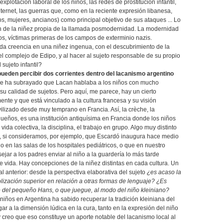
explotación laboral de los niños, las redes de prostitución infantil,
nternet, las guerras que, como en la reciente expresión libanesa,
os, mujeres, ancianos) como principal objetivo de sus ataques ... Lo
ón de la niñez propia de la llamada posmodernidad. La modernidad
s, víctimas primeras de los campos de exterminio nazis.
da creencia en una niñez ingenua, con el descubrimiento de la
del complejo de Edipo, y al hacer al sujeto responsable de su propio
 sujeto infantil?
pueden percibir dos corrientes dentro del lacanismo argentino
Se ha subrayado que Lacan hablaba a los niños con mucho
u calidad de sujetos. Pero aquí, me parece, hay un cierto
te y que está vinculado a la cultura francesa y su visión
vilizado desde muy temprano en Francia. Así, la crèche, la
queños, es una institución antiquísima en Francia donde los niños
a colectiva, la disciplina, el trabajo en grupo. Algo muy distinto
na, si consideramos, por ejemplo, que Escardó inaugura hace medio
ño en las salas de los hospitales pediátricos, o que en nuestro
ejar a los padres enviar al niño a la guardería lo más tarde
de vida. Hay concepciones de la niñez distintas en cada cultura. Un
 anterior: desde la perspectiva elaborativa del sujeto
¿es acaso la
ización superior en relación a otras formas de lenguaje? ¿Es
do del pequeño Hans, o que juegue, al modo del niño kleiniano?
 niños en Argentina ha sabido recuperar la tradición kleiniana del
ar a la dimensión lúdica en la cura, tanto en la expresión del niño
y creo que eso constituye un aporte notable del lacanismo local al