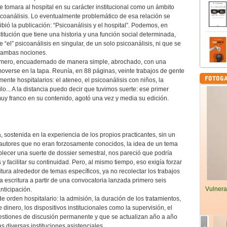
omara al hospital en su carácter institucional como un ámbito
sicoanálisis. Lo eventualmente problemático de esa relación se
ibió la publicación: “Psicoanálisis y el hospital”. Podemos, en
nstitución que tiene una historia y una función social determinada,
el” psicoanálisis en singular, de un solo psicoanálisis, ni que se
e ambas nociones.
úmero, encuadernado de manera simple, abrochado, con una
overse en la tapa. Reunía, en 88 páginas, veinte trabajos de gente
mente hospitalarios: el ateneo, el psicoanálisis con niños, la
ilo... A la distancia puedo decir que tuvimos suerte: ese primer
muy franco en su contenido, agotó una vez y media su edición.
 sostenida en la experiencia de los propios practicantes, sin un
or autores que no eran forzosamente conocidos, la idea de un tema
ablecer una suerte de dossier semestral, nos pareció que podría
s y facilitar su continuidad. Pero, al mismo tiempo, eso exigía forzar
ritura alrededor de temas específicos, ya no recolectar los trabajos
la escritura a partir de una convocatoria lanzada primero seis
Vulnera
nticipación.
orden hospitalario: la admisión, la duración de los tratamientos,
de dinero, los dispositivos institucionales como la supervisión, el
 cuestiones de discusión permanente y que se actualizan año a año
s diversas instituciones asistenciales.