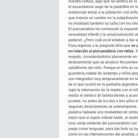
nuestra cultura, algo que se verifica en la 
el escandaloso auge de la paidofilia en I
evidencian tomar a la población civil (niñ
que insinúa un cambio en la subjetivaci
ha mostrado también su saña con los niño
El psicoanálisis ha conmovido la expandi
sexualidad infantil y la universalización 
padecer. ¿Pero cuál es el estatuto a dar al
Para regresar a tu pregunta diría que
se 
en relación al psicoanálisis con niños
. 
respeto, considerándolos plenamente en s
deslizamiento que se produce frecuentemen
adultiforme del niño. Porque el niño es ci
guardería estatal de lactantes y niños pe
son integrados muy tempranamente en la vid
de lo que ocurre en la pediatría argenti
siglo la internación de la madre con el ni
medio el médico de familia tiende a acons
posible, no antes de los dos o tres años 
segundo deslizamiento se sobreimprime al
palabra hablada una modalidad de simbol
mejor que el sujeto infantil hable, al mo
Una cierta vertiente del psicoanálisis con
juego como lenguaje, para dar todo su lug
como en las intervenciones del analista, 