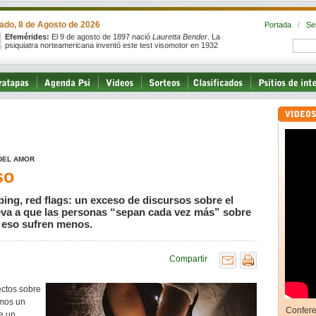
ado, 8 de Agosto de 2026
Portada
/
Se
Efemérides:
El 9 de agosto de 1897 nació
Lauretta Bender
. La
psiquiatra norteamericana inventó este test visomotor en 1932
 DEL AMOR
so
ing, red flags: un exceso de discursos sobre el
eva a que las personas “sepan cada vez más” sobre
 eso sufren menos.
Compartir
ectos sobre
emos un
Confere
e un