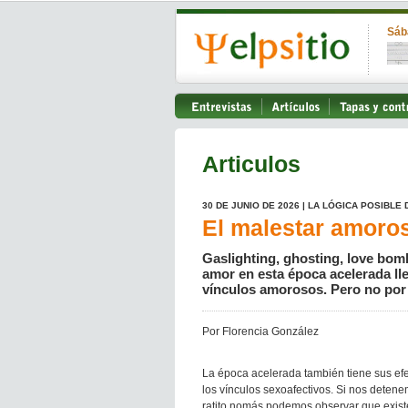
Sáb
Articulos
30 DE JUNIO DE 2026 | LA LÓGICA POSIBLE
El malestar amoro
Gaslighting, ghosting, love bomb
amor en esta época acelerada ll
vínculos amorosos. Pero no por
Por Florencia González
La época acelerada también tiene sus ef
los vínculos sexoafectivos. Si nos deten
ratito nomás podemos observar que exist