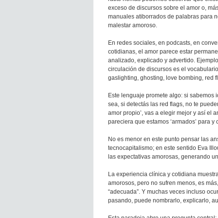
exceso de discursos sobre el amor o, más
manuales atiborrados de palabras para n
malestar amoroso.
En redes sociales, en podcasts, en conv
cotidianas, el amor parece estar perman
analizado, explicado y advertido. Ejemplo
circulación de discursos es el vocabulari
gaslighting, ghosting, love bombing, red fl
Este lenguaje promete algo: si sabemos id
sea, si detectás las red flags, no te puede
amor propio’, vas a elegir mejor y así e
pareciera que estamos ‘armados’ para y c
No es menor en este punto pensar las an
tecnocapitalismo; en este sentido Eva Illo
las expectativas amorosas, generando una
La experiencia clínica y cotidiana muest
amorosos, pero no sufren menos, es más, 
“adecuada”. Y muchas veces incluso ocurr
pasando, puede nombrarlo, explicarlo, au