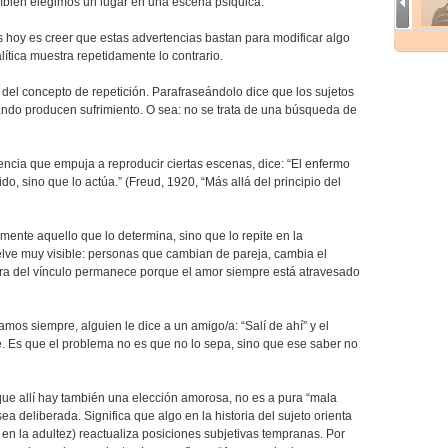
mbién elegimos un lugar en una escena psíquica.
hoy es creer que estas advertencias bastan para modificar algo
lítica muestra repetidamente lo contrario.
r del concepto de repetición. Parafraseándolo dice que los sujetos
uando producen sufrimiento. O sea: no se trata de una búsqueda de
encia que empuja a reproducir ciertas escenas, dice: “El enfermo
o, sino que lo actúa.” (Freud, 1920, “Más allá del principio del
emente aquello que lo determina, sino que lo repite en la
lve muy visible: personas que cambian de pareja, cambia el
tura del vínculo permanece porque el amor siempre está atravesado
s siempre, alguien le dice a un amigo/a: “Salí de ahí” y el
e. Es que el problema no es que no lo sepa, sino que ese saber no
ue allí hay también una elección amorosa, no es a pura “mala
sea deliberada. Significa que algo en la historia del sujeto orienta
 en la adultez) reactualiza posiciones subjetivas tempranas. Por