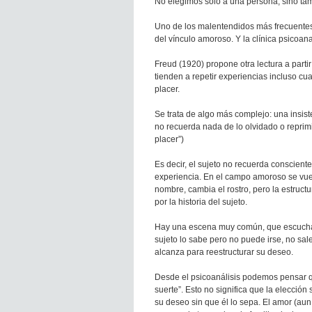
No elegimos solo a una persona, sino ta
Uno de los malentendidos más frecuentes 
del vínculo amoroso. Y la clínica psicoana
Freud (1920) propone otra lectura a parti
tienden a repetir experiencias incluso c
placer.
Se trata de algo más complejo: una insist
no recuerda nada de lo olvidado o reprimid
placer”)
Es decir, el sujeto no recuerda conscient
experiencia. En el campo amoroso se vue
nombre, cambia el rostro, pero la estruc
por la historia del sujeto.
Hay una escena muy común, que escuchamo
sujeto lo sabe pero no puede irse, no sal
alcanza para reestructurar su deseo.
Desde el psicoanálisis podemos pensar q
suerte”. Esto no significa que la elección 
su deseo sin que él lo sepa. El amor (aun