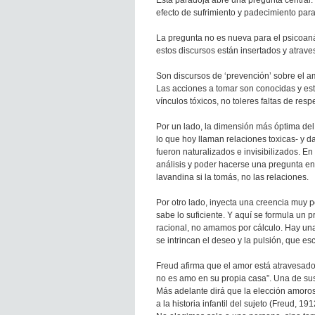
Esta paradoja abre una pregunta central:
efecto de sufrimiento y padecimiento para
La pregunta no es nueva para el psicoaná
estos discursos están insertados y atrav
Son discursos de ‘prevención’ sobre el a
Las acciones a tomar son conocidas y es
vínculos tóxicos, no toleres faltas de res
Por un lado, la dimensión más óptima del 
lo que hoy llaman relaciones toxicas- y d
fueron naturalizados e invisibilizados. En
análisis y poder hacerse una pregunta en 
lavandina si la tomás, no las relaciones.
Por otro lado, inyecta una creencia muy 
sabe lo suficiente. Y aquí se formula un 
racional, no amamos por cálculo. Hay una
se intrincan el deseo y la pulsión, que es
Freud afirma que el amor está atravesado
no es amo en su propia casa”. Una de su
Más adelante dirá que la elección amoro
a la historia infantil del sujeto (Freud, 