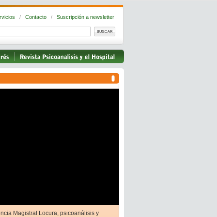
rvicios
/
Contacto
/
Suscripción a newsletter
ncia Magistral Locura, psicoanálisis y