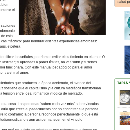
salud p
 bien,
ombrar el
ersaciones
entemente
 de esta
o casi “técnico” para nombrar distintas experiencias amorosas:
ags, etcétera.
entificar las señales, podríamos evitar el sufrimiento en el amor. O
n lastimar; si aprendes a poner límites, no vas sufrir y si “tenes
l amor funcionará. Con este manual pedagógico para el amor
ontra el mal amor.
siedades que producen la época acelerada, el avance del
uz sostiene que el capitalismo y la cultura mediática transforman
 tensión entre ideal romántico y lógica de mercado.
ra otra cosa. Las personas “saben cada vez más” sobre vínculos
diría que crece el padecimiento por no encontrar a la persona
e lo contrario: la persona reconoce perfectamente lo que está
todiagnosticarlo y aun así permanecen en el vínculo.