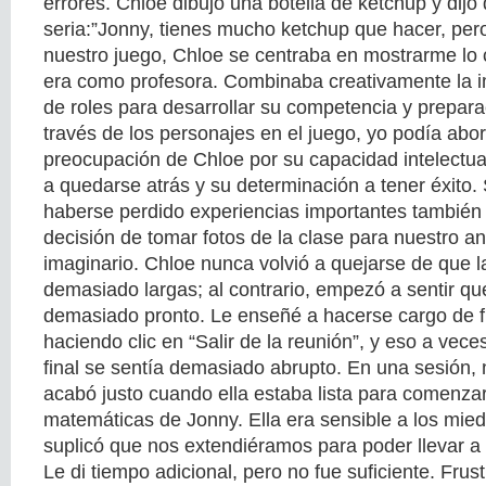
errores. Chloe dibujó una botella de ketchup y dij
seria:”Jonny, tienes mucho ketchup que hacer, per
nuestro juego, Chloe se centraba en mostrarme lo
era como profesora. Combinaba creativamente la i
de roles para desarrollar su competencia y prepar
través de los personajes en el juego, yo podía abor
preocupación de Chloe por su capacidad intelectual
a quedarse atrás y su determinación a tener éxito.
haberse perdido experiencias importantes también
decisión de tomar fotos de la clase para nuestro an
imaginario. Chloe nunca volvió a quejarse de que l
demasiado largas; al contrario, empezó a sentir q
demasiado pronto. Le enseñé a hacerse cargo de fi
haciendo clic en “Salir de la reunión”, y eso a vec
final se sentía demasiado abrupto. En una sesión,
acabó justo cuando ella estaba lista para comenzar
matemáticas de Jonny. Ella era sensible a los mie
suplicó que nos extendiéramos para poder llevar a 
Le di tiempo adicional, pero no fue suficiente. Frust