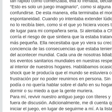
tan rápido como comenzaba, ella lo frenaba, decla
“Esto es solo un juego imaginario”, como si alguna
confundirse. De esta manera, ella terminaba el m
espontaneidad. Cuando yo intentaba extender lúdic
no lo recibía bien, como si el que yo hiciera voces 
de lugar para mi compañera seria. Si alentaba a Ch
corría el riesgo de que sintiera que la estaba trat
más pequeña. Ella necesitaba que yo viera su cre
conciencia de las consecuencias que estaba tenien
del acontecer mundial. Cada una de nosotras lidia
los eventos sanitarios mundiales en nuestras respe
al interior de nuestros hogares. Hablábamos ocasi
shock que le producía que el mundo se estuviera c
frustración por no poder reunirnos en persona. Sin
podía o no quería hablar sobre el daño en su hoga
dormir o su miedo a que la gente muriera.
Para mí, revivir nuestro antiguo juego con títeres
fuera de discusión. Adicionalmente, me di cuenta qu
iniciar el juego, en lugar de seguirme a mí. A la lis