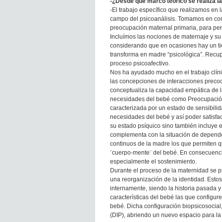
-¿Desde qué marco teórico se realiza la 
-El trabajo específico que realizamos en l
campo del psicoanálisis. Tomamos en con
preocupación maternal primaria, para pen
Incluímos las nociones de maternaje y su 
considerando que en ocasiones hay un tie
transforma en madre “psicológica”. Recu
proceso psicoafectivo.
Nos ha ayudado mucho en el trabajo clínic
las concepciones de interacciones precoc
conceptualiza la capacidad empática de 
necesidades del bebé como Preocupación 
caracterizada por un estado de sensibilid
necesidades del bebé y así poder satisfac
su estado psíquico sino también incluye e
complementa con la situación de depende
continuos de la madre los que permiten q
¨cuerpo-mente¨ del bebé. En consecuenci
especialmente el sostenimiento.
Durante el proceso de la maternidad se p
una reorganización de la identidad. Esto
internamente, siendo la historia pasada y 
características del bebé las que configure
bebé. Dicha configuración biopsicosocial,
(DIP), abriendo un nuevo espacio para la