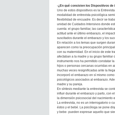
-¿En qué consisten los Dispositivos de 
Uno de estos dispositivos es la Entrevista 
modalidad de entrevista psicológica semidi
flexibilidad de encuadre. Es decir se traba
unidad de Cuidados Intensivos donde está
cuenta: el grupo familiar, las característic
actitud ante el último embarazo, el impact
suscitados durante el embarazo y los suce
En relación a los temas que surgen durant
aparecen como la preocupación principal
con su maternidad. En el inicio de este t
afectaban a la madre y su grupo familiar 
instrumento nos ha permitido constatar la
hijos o personas cercanas ocurridas en añ
muchas veces resignificadas ante la llegad
incorporó el embarazo en sí mismo como 
psicológicos asociados al embarazo. Ade
madre y su pareja.
En síntesis mediante la entrevista se con
influir durante el embarazo y parto, con e
la dimensión psicosocial del nacimiento 
La entrevista, no es un interrogatorio o c
éstos y el bebé. La psicóloga se pone di
y bebe- pueden expresar aquello que sien