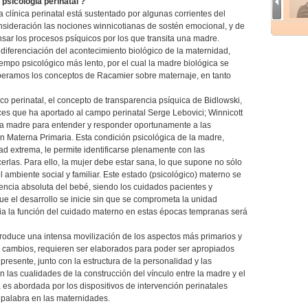
psicología perinatal ?
a clínica perinatal está sustentado por algunas corrientes del
sideración las nociones winnicotianas de sostén emocional, y de
sar los procesos psíquicos por los que transita una madre.
diferenciación del acontecimiento biológico de la maternidad,
mpo psicológico más lento, por el cual la madre biológica se
peramos los conceptos de Racamier sobre maternaje, en tanto
o perinatal, el concepto de transparencia psíquica de Bidlowski,
es que ha aportado al campo perinatal Serge Lebovici; Winnicott
la madre para entender y responder oportunamente a las
Materna Primaria. Esta condición psicológica de la madre,
ad extrema, le permite identificarse plenamente con las
erlas. Para ello, la mujer debe estar sana, lo que supone no sólo
l ambiente social y familiar. Este estado (psicológico) materno se
ncia absoluta del bebé, siendo los cuidados pacientes y
ue el desarrollo se inicie sin que se comprometa la unidad
a la función del cuidado materno en estas épocas tempranas será
roduce una intensa movilización de los aspectos más primarios y
s cambios, requieren ser elaborados para poder ser apropiados
presente, junto con la estructura de la personalidad y las
n las cualidades de la construcción del vínculo entre la madre y el
 es abordada por los dispositivos de intervención perinatales
 palabra en las maternidades.