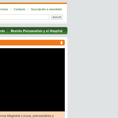
rvicios
/
Contacto
/
Suscripción a newsletter
ncia Magistral Locura, psicoanálisis y