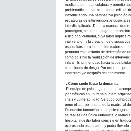
medicina perinatal colabora y permite abo
problemática de las situaciones críticas 
introduciendo una perspectiva psicológic
estrategias de intervención psicosociales 
interdisciplinario. De esta manera, dentro
paradigma, se crea un lugar de inserción 
Psicólogo Perinatal, cuya labor implica 
intervención y la creación de dispositivo
específicos para la atención materno-neona
perinatal es el estudio de detección de ri
como objetivo la realización de intervenc
infantil. El primer paso hacia la posibili
situaciones de riesgo. Por esto, nos prop
inmediato y/o después del nacimiento.
-¿Cómo suele llegar la demanda
-El equipo de psicología perinatal acomp
y obstétricas en un trabajo interdisciplin
crisis y vulnerabilidad. Se pudo comprob
pone el cuerpo junto al de la madre, al de
En nuestra formación como psicólogos es
se realiza una única entrevista, o varias 
hospital, nuestra labor consiste en tradu
expresando esta madre, y poder llevarlo a