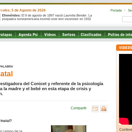
rcoles, 5 de Agosto de 2026
Portada
/
Se
Efemérides:
El 9 de agosto de 1897 nació
Lauretta Bender
. La
psiquiatra norteamericana inventó este test visomotor en 1932
 PALABRA
atal
vestigadora del Conicet y referente de la psicología
 a la madre y el bebé en esta etapa de crisis y
n.
Compartir
rinatal?
Confere
el campo de la