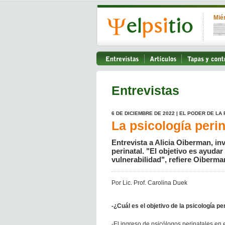
Mié
Entrevistas
6 DE DICIEMBRE DE 2022 | EL PODER DE LA
La psicología perin
Entrevista a Alicia Oiberman, in
perinatal. "El objetivo es ayudar
vulnerabilidad", refiere Oiberma
Por Lic. Prof. Carolina Duek
-¿Cuál es el objetivo de la psicología pe
-El ingreso de psicólogos perinatales en 