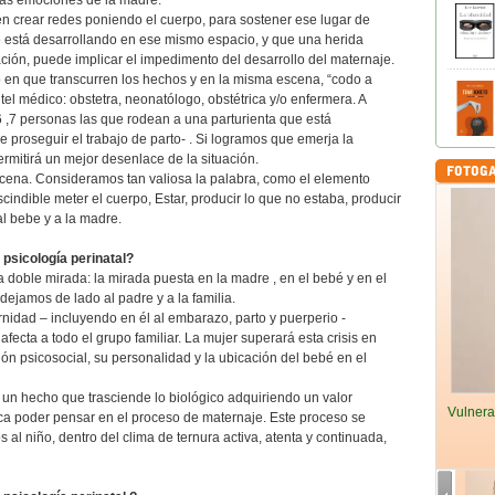
las emociones de la madre.
 en crear redes poniendo el cuerpo, para sostener ese lugar de
 está desarrollando en ese mismo espacio, y que una herida
ción, puede implicar el impedimento del desarrollo del maternaje.
 en que transcurren los hechos y en la misma escena, “codo a
tel médico: obstetra, neonatólogo, obstétrica y/o enfermera. A
 ,7 personas las que rodean a una parturienta que está
roseguir el trabajo de parto- . Si logramos que emerja la
rmitirá un mejor desenlace de la situación.
escena. Consideramos tan valiosa la palabra, como el elemento
cindible meter el cuerpo, Estar, producir lo que no estaba, producir
l bebe y a la madre.
 psicología perinatal?
doble mirada: la mirada puesta en la madre , en el bebé y en el
ejamos de lado al padre y a la familia.
idad – incluyendo en él al embarazo, parto y puerperio -
 afecta a todo el grupo familiar. La mujer superará esta crisis en
ción psicosocial, su personalidad y la ubicación del bebé en el
n hecho que trasciende lo biológico adquiriendo un valor
Vulnera
plica poder pensar en el proceso de maternaje. Este proceso se
 al niño, dentro del clima de ternura activa, atenta y continuada,