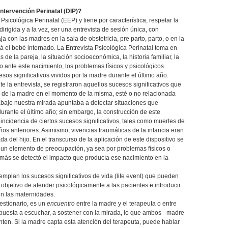
intervención Perinatal (DIP)?
Psicológica Perinatal (EEP) y tiene por característica, respetar la
rigida y a la vez, ser una entrevista de sesión única, con
ja con las madres en la sala de obstetricia, pre parto, parto, o en la
 el bebé internado. La Entrevista Psicológica Perinatal toma en
as de la pareja, la situación socioeconómica, la historia familiar, la
o ante este nacimiento, los problemas físicos y psicológicos
sos significativos vividos por la madre durante el último año.
e la entrevista, se registraron aquellos sucesos significativos que
 de la madre en el momento de la misma, esté o no relacionada
rabajo nuestra mirada apuntaba a detectar situaciones que
durante el último año; sin embargo, la construcción de este
 incidencia de ciertos sucesos significativos, tales como muertes de
os anteriores. Asimismo, vivencias traumáticas de la infancia eran
a del hijo. En el transcurso de la aplicación de este dispositivo se
un elemento de preocupación, ya sea por problemas físicos o
más se detectó el impacto que producía ese nacimiento en la
templan los sucesos significativos de vida (life event) que pueden
l objetivo de atender psicológicamente a las pacientes e introducir
en las maternidades.
uestionario, es un
encuentro
entre la madre y el terapeuta o entre
spuesta a escuchar, a sostener con la mirada, lo que ambos - madre
ten. Si la madre capta esta atención del terapeuta, puede hablar