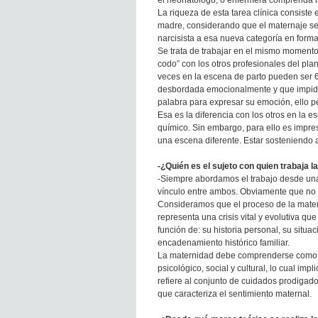
el neonatólogo, o enfermera comprenda 
La riqueza de esta tarea clínica consiste
madre, considerando que el maternaje se
narcisista a esa nueva categoría en forma
Se trata de trabajar en el mismo momento
codo” con los otros profesionales del plan
veces en la escena de parto pueden ser 6
desbordada emocionalmente y que impide p
palabra para expresar su emoción, ello pe
Esa es la diferencia con los otros en la 
químico. Sin embargo, para ello es impres
una escena diferente. Estar sosteniendo a
-¿Quién es el sujeto con quien trabaja la
-Siempre abordamos el trabajo desde una 
vínculo entre ambos. Obviamente que no d
Consideramos que el proceso de la matern
representa una crisis vital y evolutiva que
función de: su historia personal, su situa
encadenamiento histórico familiar.
La maternidad debe comprenderse como u
psicológico, social y cultural, lo cual im
refiere al conjunto de cuidados prodigados
que caracteriza el sentimiento maternal.