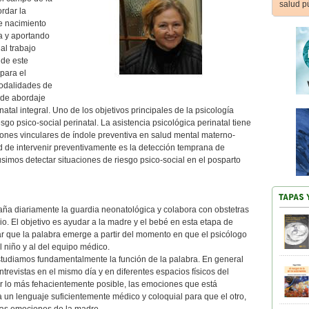
salud p
rdar la
de nacimiento
a y aportando
al trabajo
 de este
para el
modalidades de
s de abordaje
tal integral. Uno de los objetivos principales de la psicología
esgo psico-social perinatal. La asistencia psicológica perinatal tiene
iones vinculares de índole preventiva en salud mental materno-
dad de intervenir preventivamente es la detección temprana de
usimos detectar situaciones de riesgo psico-social en el posparto
aña diariamente la guardia neonatológica y colabora con obstetras
ario. El objetivo es ayudar a la madre y el bebé en esta etapa de
ar que la palabra emerge a partir del momento en que el psicólogo
l niño y al del equipo médico.
tudiamos fundamentalmente la función de la palabra. En general
entrevistas en el mismo día y en diferentes espacios físicos del
cir lo más fehacientemente posible, las emociones que está
 un lenguaje suficientemente médico y coloquial para que el otro,