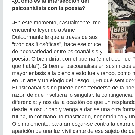
-
¿Cómo es la intersección del
psicoanálisis con la poesía?
-En este momento, casualmente, me
encuentro leyendo a Anne
Dufourmantelle que a través de sus
“crónicas filosóficas”, hace ese cruce
de necesariedad entre psicoanálisis y
poesía. O bien diría, con el poema (en el decir de 
que habla”). Si bien el psicoanálisis en sus inicios
mayor énfasis a la ciencia esto fue virando, como n
en un arte y un elogio del riesgo. ¿En qué sentido?
El psicoanálisis no puede desentenderse de la poes
razón de que involucra lo singular, la contingencia, 
diferencia; y nos da la ocasión de que un resplan
desde la oscuridad y venga a dar-se una otra form
rutina, lo cotidiano, lo masificado, hegemónico y u
O simplemente, para arriesgar-se contra la extrañ
aparición de una luz vivificante de ese sujeto de d