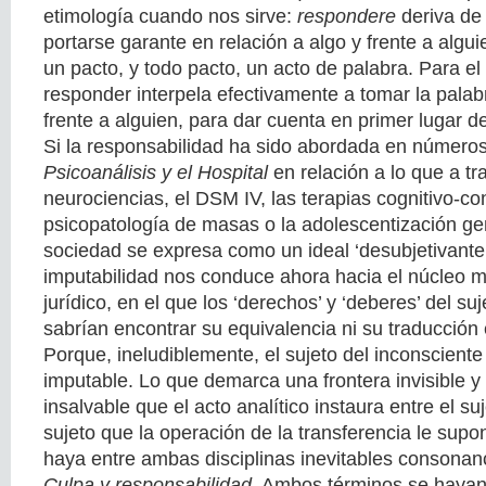
etimología cuando nos sirve:
respondere
deriva de
portarse garante en relación a algo y frente a algu
un pacto, y todo pacto, un acto de palabra. Para el 
responder interpela efectivamente a tomar la palabr
frente a alguien, para dar cuenta en primer lugar de
Si la responsabilidad ha sido abordada en números
Psicoanálisis y el Hospital
en relación a lo que a tr
neurociencias, el DSM IV, las terapias cognitivo-co
psicopatología de masas o la adolescentización ge
sociedad se expresa como un ideal ‘desubjetivante’,
imputabilidad nos conduce ahora hacia el núcleo 
jurídico, en el que los ‘derechos’ y ‘deberes’ del su
sabrían encontrar su equivalencia ni su traducción e
Porque, ineludiblemente, el sujeto del inconscient
imputable. Lo que demarca una frontera invisible 
insalvable que el acto analítico instaura entre el su
sujeto que la operación de la transferencia le sup
haya entre ambas disciplinas inevitables consonan
Culpa y responsabilidad
. Ambos términos se hayan