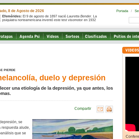
ado, 8 de Agosto de 2026
Portada
/
Se
Efemérides:
El 9 de agosto de 1897 nació
Lauretta Bender
. La
psiquiatra norteamericana inventó este test visomotor en 1932
SE PIERDE
melancolía, duelo y depresión
lecer una etiología de la depresión, ya que antes, los
omas.
Compartir
 depresión, se
a respuesta alude,
oanálisis que se
Confere