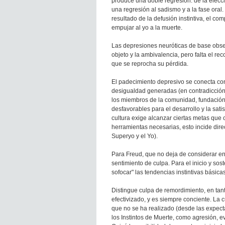
produce una doble regresión: de la elecció
una regresión al sadismo y a la fase oral
resultado de la defusión instintiva, el c
empujar al yo a la muerte.
Las depresiones neuróticas de base obse
objeto y la ambivalencia, pero falta el re
que se reprocha su pérdida.
El padecimiento depresivo se conecta con
desigualdad generadas (en contradicción c
los miembros de la comunidad, fundación d
desfavorables para el desarrollo y la sati
cultura exige alcanzar ciertas metas que 
herramientas necesarias, esto incide dir
Superyo y el Yo).
Para Freud, que no deja de considerar ent
sentimiento de culpa. Para el inicio y sost
sofocar" las tendencias instintivas básica
Distingue culpa de remordimiento, en tan
efectivizado, y es siempre conciente. La c
que no se ha realizado (desde las expecta
los Instintos de Muerte, como agresión, ev