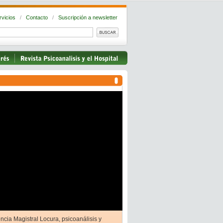
rvicios
/
Contacto
/
Suscripción a newsletter
ncia Magistral Locura, psicoanálisis y