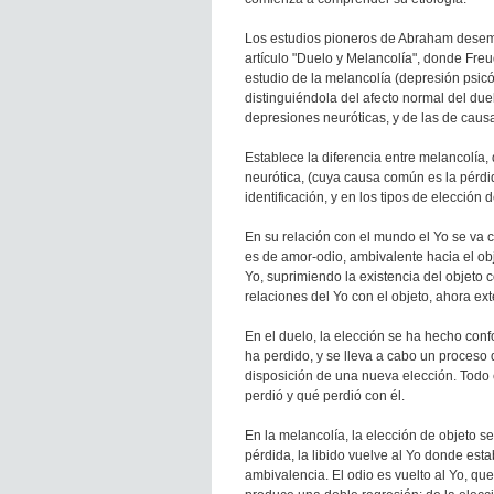
Los estudios pioneros de Abraham dese
artículo "Duelo y Melancolía", donde Fre
estudio de la melancolía (depresión psic
distinguiéndola del afecto normal del duel
depresiones neuróticas, y de las de caus
Establece la diferencia entre melancolía,
neurótica, (cuya causa común es la pérd
identificación, y en los tipos de elección d
En su relación con el mundo el Yo se va co
es de amor-odio, ambivalente hacia el obj
Yo, suprimiendo la existencia del objeto
relaciones del Yo con el objeto, ahora ext
En el duelo, la elección se ha hecho confo
ha perdido, y se lleva a cabo un proceso 
disposición de una nueva elección. Todo 
perdió y qué perdió con él.
En la melancolía, la elección de objeto s
pérdida, la libido vuelve al Yo donde esta
ambivalencia. El odio es vuelto al Yo, qu