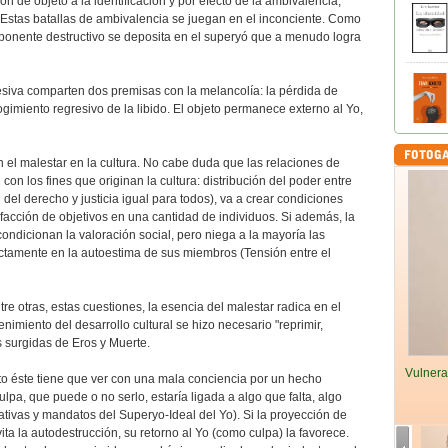
n de objeto a la identificación y por efecto de la ambivalencia,
. Estas batallas de ambivalencia se juegan en el inconciente. Como
omponente destructivo se deposita en el superyó que a menudo logra
siva comparten dos premisas con la melancolía: la pérdida de
cogimiento regresivo de la libido. El objeto permanece externo al Yo,
 el malestar en la cultura. No cabe duda que las relaciones de
on los fines que originan la cultura: distribución del poder entre
el derecho y justicia igual para todos), va a crear condiciones
sfacción de objetivos en una cantidad de individuos. Si además, la
condicionan la valoración social, pero niega a la mayoría las
ectamente en la autoestima de sus miembros (Tensión entre el
re otras, estas cuestiones, la esencia del malestar radica en el
enimiento del desarrollo cultural se hizo necesario "reprimir,
s surgidas de Eros y Muerte.
Vulnera
to éste tiene que ver con una mala conciencia por un hecho
ulpa, que puede o no serlo, estaría ligada a algo que falta, algo
tivas y mandatos del Superyo-Ideal del Yo). Si la proyección de
ita la autodestrucción, su retorno al Yo (como culpa) la favorece.