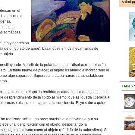
salud p
mbocan en el
ud se aboca al
ógena),
o, de las
as somáticas.
 duelo y depresión
ida de un objeto de amor), basándose en los mecanismos de
e objeto.
nstituyendo. A partir de la polaridad placer-displacer, la relación
eto. En tanto fuente de placer, el objeto es amado e incorporado al
 como algo separado. Superada la etapa narcisista se establecen
erno.
rme a la tercera etapa: la realidad acatada indica que el objeto se
de desprendimiento de la libido al mismo, que así queda liberada a
el proceso alcanza su camino a la conciencia. El yo sabe a quién
e ha realizado sobre una base narcisista, ambivalente, y a su
blece una identificación con el objeto, despertando la
e se juzga a sí mismo como al objeto (pérdida de la autoestima). Se